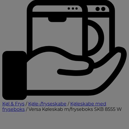
Køl & Frys
/
Køle-/fryseskabe
/
Køleskabe med
fryseboks
/ Versa Køleskab m/fryseboks SKB 8555 W