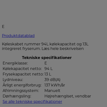
E
Produktdatablad
Køleskabet rummer 94L kølekapacitet og 13L
integreret fryserum.
Læs hele beskrivelsen
Tekniske specifikationer
Energiklasse:
E
Kølekapacitet netto:
94 L
Frysekapacitet netto:
13 L
Lydniveau:
39 dB(A)
Årligt energiforbrug:
137 kWh/år
Afrimningssystem:
Manuelt
Dørhængsling:
Højrehænglset, vendbar
Se alle tekniske specifikationer