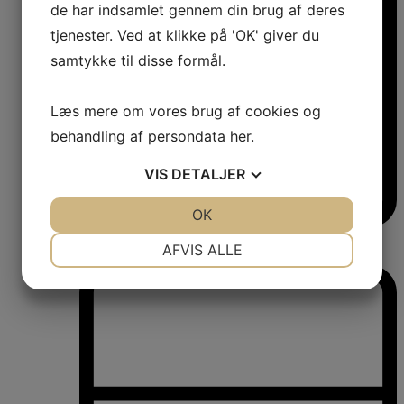
de har indsamlet gennem din brug af deres
tjenester. Ved at klikke på 'OK' giver du
samtykke til disse formål.
Læs mere om vores brug af cookies og
behandling af persondata
her
.
VIS
DETALJER
JA
NEJ
OK
JA
NEJ
Vinkøleskabe
NØDVENDIGE
PRÆFERENCER
AFVIS ALLE
Vinkøleskabe
JA
NEJ
JA
NEJ
MARKETING
STATISTIK