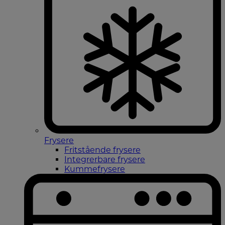
Frysere
Fritstående frysere
Integrerbare frysere
Kummefrysere