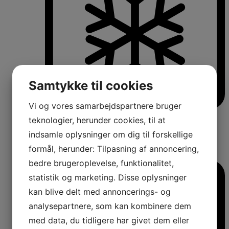
Samtykke til cookies
Vi og vores samarbejdspartnere bruger
Køle-/fryseskabe
teknologier, herunder cookies, til at
Fritstående køle-/fryseskabe
indsamle oplysninger om dig til forskellige
Integrerbare køle-/fryseskabe
Køleskabe med fryseboks
formål, herunder: Tilpasning af annoncering,
Amerikanerkøleskabe
bedre brugeroplevelse, funktionalitet,
statistik og marketing. Disse oplysninger
kan blive delt med annoncerings- og
analysepartnere, som kan kombinere dem
med data, du tidligere har givet dem eller