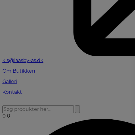
kls@laasby-as.dk
Om Butikken
Galleri
Kontakt
0
0