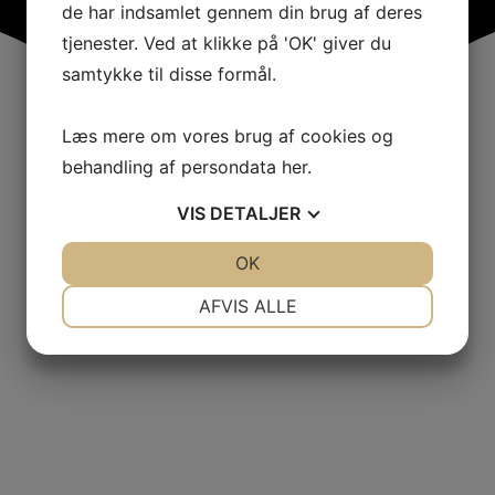
de har indsamlet gennem din brug af deres
tjenester. Ved at klikke på 'OK' giver du
samtykke til disse formål.
Læs mere om vores brug af cookies og
behandling af persondata
her
.
VIS
DETALJER
JA
NEJ
OK
JA
NEJ
NØDVENDIGE
PRÆFERENCER
AFVIS ALLE
JA
NEJ
JA
NEJ
MARKETING
STATISTIK