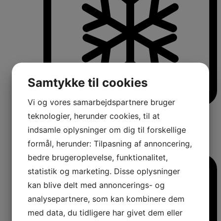
Samtykke til cookies
Vi og vores samarbejdspartnere bruger
Køle-/fryseskabe
teknologier, herunder cookies, til at
Fritstående køle-/fryseskabe
indsamle oplysninger om dig til forskellige
Integrerbare køle-/fryseskabe
Køleskabe med fryseboks
formål, herunder: Tilpasning af annoncering,
Amerikanerkøleskabe
bedre brugeroplevelse, funktionalitet,
statistik og marketing. Disse oplysninger
kan blive delt med annoncerings- og
analysepartnere, som kan kombinere dem
med data, du tidligere har givet dem eller