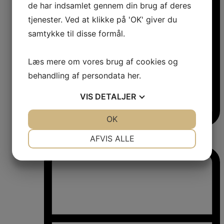
de har indsamlet gennem din brug af deres
tjenester. Ved at klikke på 'OK' giver du
samtykke til disse formål.
Læs mere om vores brug af cookies og
behandling af persondata
her
.
VIS
DETALJER
JA
NEJ
OK
JA
NEJ
Vinkøleskabe
NØDVENDIGE
PRÆFERENCER
AFVIS ALLE
Vinkøleskabe
JA
NEJ
JA
NEJ
MARKETING
STATISTIK