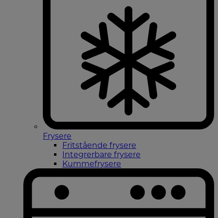
Frysere
Fritstående frysere
Integrerbare frysere
Kummefrysere