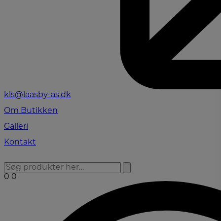
kls@laasby-as.dk
Om Butikken
Galleri
Kontakt
0
0