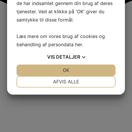
de har indsamlet gennem din brug af deres
tjenester. Ved at klikke på 'OK' giver du
samtykke til disse formål.
Læs mere om vores brug af cookies og
behandling af persondata
her
.
VIS
DETALJER
JA
NEJ
OK
JA
NEJ
NØDVENDIGE
PRÆFERENCER
AFVIS ALLE
JA
NEJ
JA
NEJ
MARKETING
STATISTIK