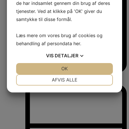
de har indsamlet gennem din brug af deres
tjenester. Ved at klikke på 'OK' giver du
samtykke til disse formål.
Læs mere om vores brug af cookies og
behandling af persondata
her
.
VIS
DETALJER
JA
NEJ
OK
JA
NEJ
Vinkøleskabe
NØDVENDIGE
PRÆFERENCER
AFVIS ALLE
Vinkøleskabe
JA
NEJ
JA
NEJ
MARKETING
STATISTIK