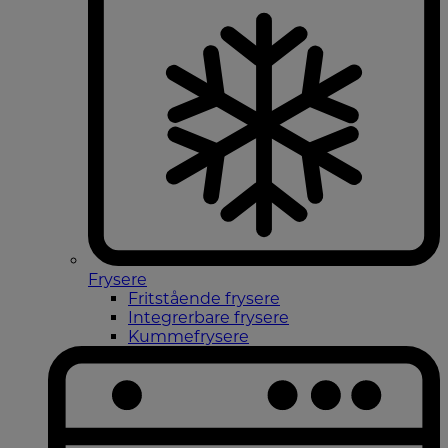
Frysere
Fritstående frysere
Integrerbare frysere
Kummefrysere