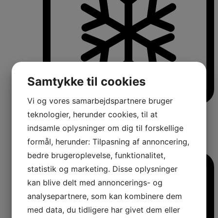
Samtykke til cookies
Vi og vores samarbejdspartnere bruger
Køle-/fryseskabe
teknologier, herunder cookies, til at
Fritstående køle-/fryseskabe
indsamle oplysninger om dig til forskellige
Integrerbare køle-/fryseskabe
Køleskabe med fryseboks
formål, herunder: Tilpasning af annoncering,
Amerikanerkøleskabe
bedre brugeroplevelse, funktionalitet,
statistik og marketing. Disse oplysninger
kan blive delt med annoncerings- og
analysepartnere, som kan kombinere dem
med data, du tidligere har givet dem eller