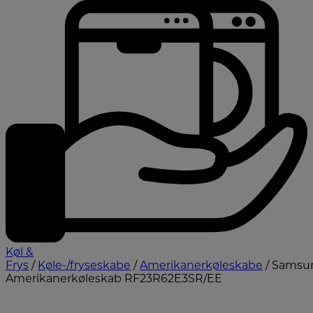
Køl &
Frys
/
Køle-/fryseskabe
/
Amerikanerkøleskabe
/ Samsu
Amerikanerkøleskab RF23R62E3SR/EE