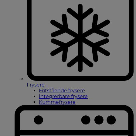
Frysere
Fritstående frysere
Integrerbare frysere
Kummefrysere