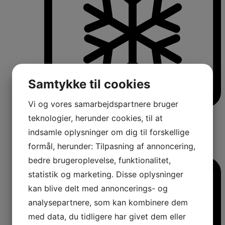
Samtykke til cookies
Vi og vores samarbejdspartnere bruger
Køle-/fryseskabe
teknologier, herunder cookies, til at
Fritstående køle-/fryseskabe
indsamle oplysninger om dig til forskellige
Integrerbare køle-/fryseskabe
Køleskabe med fryseboks
formål, herunder: Tilpasning af annoncering,
Amerikanerkøleskabe
bedre brugeroplevelse, funktionalitet,
statistik og marketing. Disse oplysninger
kan blive delt med annoncerings- og
analysepartnere, som kan kombinere dem
med data, du tidligere har givet dem eller