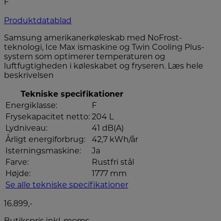
F
Produktdatablad
Samsung amerikanerkøleskab med NoFrost-
teknologi, Ice Max ismaskine og Twin Cooling Plus-
system som optimerer temperaturen og
luftfugtigheden i køleskabet og fryseren.
Læs hele
beskrivelsen
Tekniske specifikationer
Energiklasse:
F
Frysekapacitet netto:
204 L
Lydniveau:
41 dB(A)
Årligt energiforbrug:
42,7 kWh/år
Isterningsmaskine:
Ja
Farve:
Rustfri stål
Højde:
1777 mm
Se alle tekniske specifikationer
16.899,-
Butikspris inkl. moms