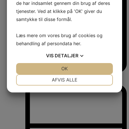
de har indsamlet gennem din brug af deres
tjenester. Ved at klikke på 'OK' giver du
samtykke til disse formål.
Læs mere om vores brug af cookies og
behandling af persondata
her
.
VIS
DETALJER
JA
NEJ
OK
JA
NEJ
Vinkøleskabe
NØDVENDIGE
PRÆFERENCER
AFVIS ALLE
Vinkøleskabe
JA
NEJ
JA
NEJ
MARKETING
STATISTIK