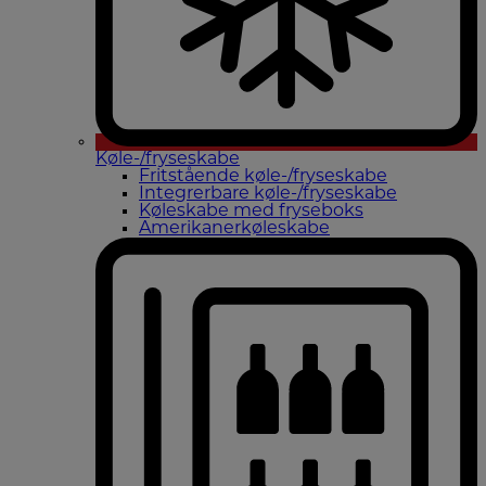
Køle-/fryseskabe
Fritstående køle-/fryseskabe
Integrerbare køle-/fryseskabe
Køleskabe med fryseboks
Amerikanerkøleskabe