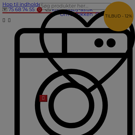
Hop til indholdet
0
0
75 68 74 55
kls@laasby-as.dk
0
0
Om Butikken
Galleri
Kontakt
TILBUD - 12%
TILBUD - 12%