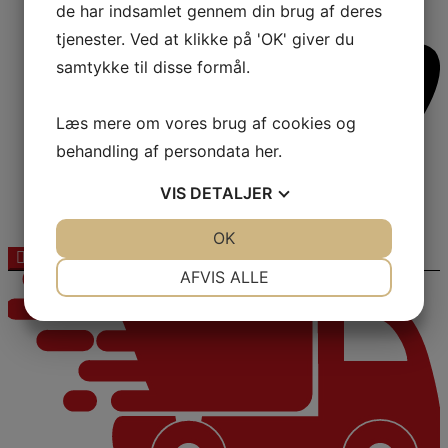
de har indsamlet gennem din brug af deres
tjenester. Ved at klikke på 'OK' giver du
samtykke til disse formål.
Læs mere om vores brug af cookies og
behandling af persondata
her
.
VIS
DETALJER
Mærker
JA
NEJ
OK
JA
NEJ
NØDVENDIGE
PRÆFERENCER
AFVIS ALLE
JA
NEJ
JA
NEJ
MARKETING
STATISTIK