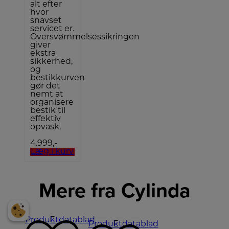
alt efter
hvor
snavset
servicet er.
Oversvømmelsessikringen
giver
ekstra
sikkerhed,
og
bestikkurven
gør det
nemt at
organisere
bestik til
effektiv
opvask.
4.999,-
Læg i kurv
Mere fra Cylinda
Produktdatablad
E
Produktdatablad
E