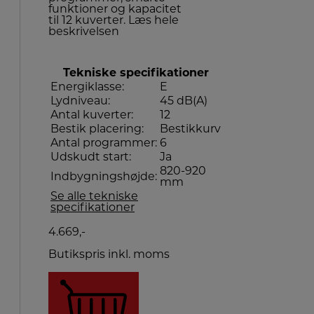
funktioner og kapacitet
til 12 kuverter.
Læs hele
beskrivelsen
Tekniske specifikationer
Energiklasse:
E
Lydniveau:
45 dB(A)
Antal kuverter:
12
Bestik placering:
Bestikkurv
Antal programmer:
6
Udskudt start:
Ja
820-920
Indbygningshøjde:
mm
Se alle tekniske
specifikationer
4.669,-
Butikspris inkl. moms