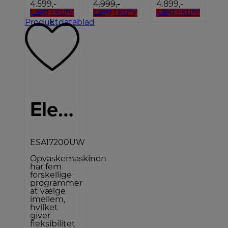
4.599,-
4.999,-
4.899,-
Læg i kurv
Læg i kurv
Læg i kurv
Produktdatablad
E
Electrolux Opvaskemaskine
ESA17200UW
Opvaskemaskinen
har fem
forskellige
programmer
at vælge
imellem,
hvilket
giver
fleksibilitet