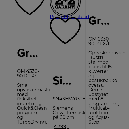
Gram Opvaskemaskine OM 6330-90 RT X1
Produktdatablad
C
OM 6330-
90 RT X/1
Gram Opvaskemaskine
Opvaskemaskine
i rustfri
stål med
plads til 15
OM 4330-
kuverter
Siemens Opvaskemaskine
90 RT X/1
og
bestikbakke
Smal
øverst.
opvaskemaskine
Den er
med
udstyret
fleksibel
SN43HW03TE
med 8
indretning,
programmer,
Quick&Clean
Siemens
Multitab-
program
Opvaskemaskine
funktion
og
på 60 cm.
og Aqua-
TurboDrying.
Stop.
4.399,-