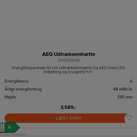
AEG Udtræksemhætte
DPE5650W
Energibesparende 60 cm udtræksemhætte fra AEG med LED
belysning og 3 sugestyrker.
Energiklasse
A
Årligt energiforbrug
48 kWh/år
Højde
395 mm
3.589,-
LÆG I KURV
A
A
↑
G
Produktdatablad