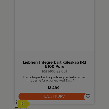
Liebherr Integrerbart køleskab IRd
5100 Pure
IRd 5100-22 001
Fuldintegrerbart og lydsvagt køleskab med
moderne funktioner. Med EasyFresh,
PowerCooling og SmartDevice-kompatibilitet
13.499,-
kombinerer det praktisk anvendelighed med
avanceret teknologi og høj brugervenlighed.
LÆG I KURV
A
D
↑
G