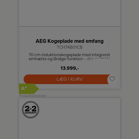
AEG Kogeplade med emfang
TCH74B01CB
70 cm induktionskogeplade med integreret
emhætte og Bridge-funktion – den perfekte
kombi for effektiv og pladsbesparende
13.999,-
madlavning.
LÆG I KURV
+
A
Produktdatablad