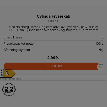
Cylinda Fryseskab
F1085E
Med sin energiklasse E og et relativt lavt lydniveau på 41 dBa er
F1085E fra Cylinda både økonomisk og støjsvag, hvilket passer
perfekt ind i det moderne hjem.
Energiklasse
E
Frysekapacitet netto
103 L
Afrimningssystem
Nej
2.999,-
LÆG I KURV
A
E
↑
G
Produktdatablad