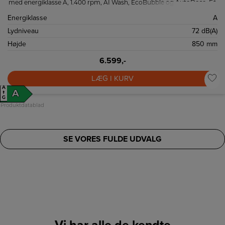
med energiklasse A, 1.400 rpm, AI Wash, EcoBubble og AutoDose. Få
hurtige 39‑minutters programmer, Hygiene Steam,
Wi‑Fi/SmartThings og støjsvag, holdbar invertermotor.
Energiklasse
A
Lydniveau
72 dB(A)
Højde
850 mm
6.599,-
LÆG I KURV
A
A
↑
G
Produktdatablad
SE VORES FULDE UDVALG