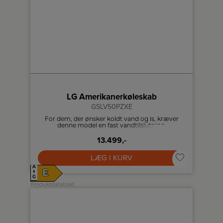
LG Amerikanerkøleskab
GSLV50PZXE
For dem, der ønsker koldt vand og is, kræver
denne model en fast vandtilslutning.
13.499,-
LÆG I KURV
A
E
↑
G
Produktdatablad