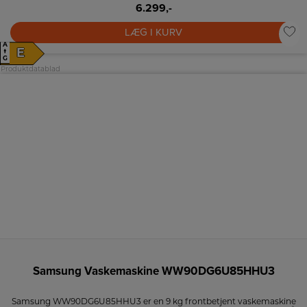
6.299,-
LÆG I KURV
A
E
↑
G
Produktdatablad
Samsung Vaskemaskine WW90DG6U85HHU3
Samsung WW90DG6U85HHU3 er en 9 kg frontbetjent vaskemaskine