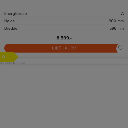
Energiklasse
A
Højde
900 mm
Bredde
596 mm
8.599,-
LÆG I KURV
A
Produktdatablad