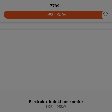
7.799,-
LÆG I KURV
Electrolux Induktionskomfur
LKI64405SW