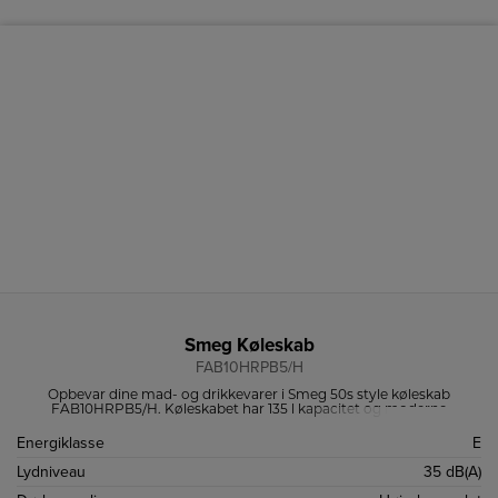
Smeg Køleskab
FAB10HRPB5/H
Opbevar dine mad- og drikkevarer i Smeg 50s style køleskab
FAB10HRPB5/H. Køleskabet har 135 l kapacitet og moderne
teknologier som effektivt LED-lys og let afrimning.
Energiklasse
E
Lydniveau
35 dB(A)