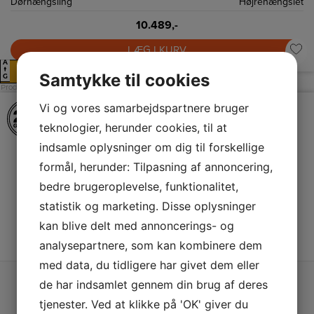
Dørhængsling
Højrehængslet
10.489,-
LÆG I KURV
A
E
↑
Samtykke til cookies
G
Produktdatablad
Vi og vores samarbejdspartnere bruger
teknologier, herunder cookies, til at
indsamle oplysninger om dig til forskellige
formål, herunder: Tilpasning af annoncering,
bedre brugeroplevelse, funktionalitet,
statistik og marketing. Disse oplysninger
kan blive delt med annoncerings- og
analysepartnere, som kan kombinere dem
med data, du tidligere har givet dem eller
de har indsamlet gennem din brug af deres
Silverline Udtræksemhætte
tjenester. Ved at klikke på 'OK' giver du
SL1152v4