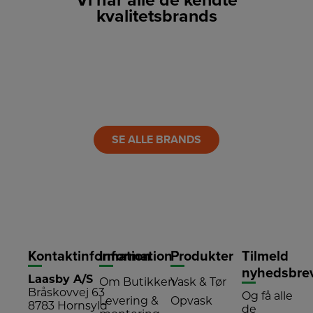
Vi har alle de kendte
kvalitetsbrands
LINK
LINK
LINK
LINK
LINK
LINK
SE ALLE BRANDS
Kontaktinformation
Information
Produkter
Tilmeld
nyhedsbre
Laasby A/S
Om Butikken
Vask & Tør
Bråskovvej 63
Og få alle
Levering &
Opvask
8783 Hornsyld
de