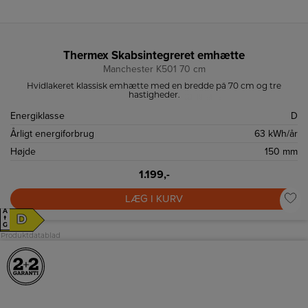
Thermex Skabsintegreret emhætte
Manchester K501 70 cm
Hvidlakeret klassisk emhætte med en bredde på 70 cm og tre
hastigheder.
Energiklasse
D
Årligt energiforbrug
63 kWh/år
Højde
150 mm
1.199,-
LÆG I KURV
A
D
↑
G
Produktdatablad