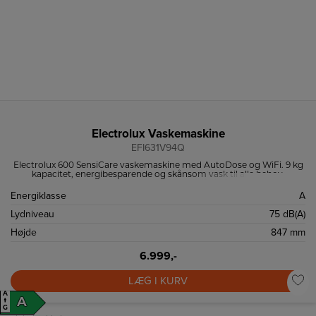
Electrolux Vaskemaskine
EFI631V94Q
Electrolux 600 SensiCare vaskemaskine med AutoDose og WiFi. 9 kg
kapacitet, energibesparende og skånsom vask til alle behov.
Energiklasse
A
Lydniveau
75 dB(A)
Højde
847 mm
6.999,-
LÆG I KURV
A
A
↑
G