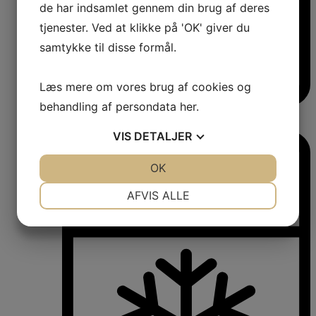
de har indsamlet gennem din brug af deres
tjenester. Ved at klikke på 'OK' giver du
samtykke til disse formål.
Læs mere om vores brug af cookies og
behandling af persondata
her
.
Vinkøleskabe
Vinkøleskabe
VIS
DETALJER
JA
NEJ
OK
JA
NEJ
NØDVENDIGE
PRÆFERENCER
AFVIS ALLE
JA
NEJ
JA
NEJ
MARKETING
STATISTIK