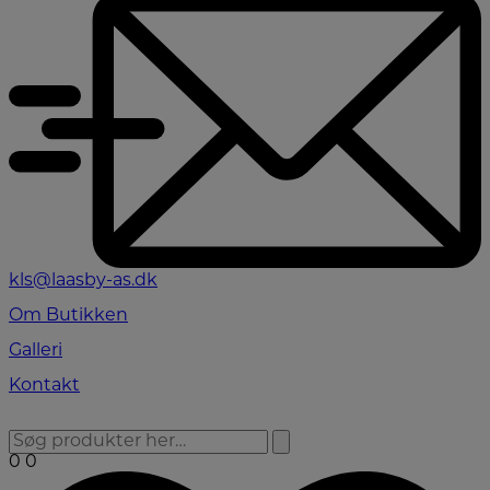
kls@laasby-as.dk
Om Butikken
Galleri
Kontakt
0
0