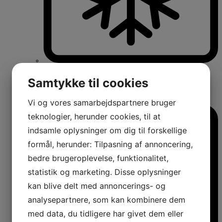
Køle-/fryseskabe
Fritstående køle-/fryseskabe
Samtykke til cookies
Integrerbare køle-/fryseskabe
Køleskabe med fryseboks
Amerikanerkøleskabe
Vi og vores samarbejdspartnere bruger
teknologier, herunder cookies, til at
indsamle oplysninger om dig til forskellige
formål, herunder: Tilpasning af annoncering,
bedre brugeroplevelse, funktionalitet,
statistik og marketing. Disse oplysninger
kan blive delt med annoncerings- og
analysepartnere, som kan kombinere dem
med data, du tidligere har givet dem eller