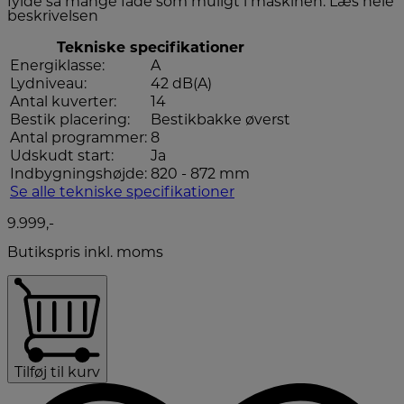
fylde så mange fade som muligt i maskinen.
Læs hele
beskrivelsen
Tekniske specifikationer
Energiklasse:
A
Lydniveau:
42 dB(A)
Antal kuverter:
14
Bestik placering:
Bestikbakke øverst
Antal programmer:
8
Udskudt start:
Ja
Indbygningshøjde:
820 - 872 mm
Se alle tekniske specifikationer
9.999,-
Butikspris inkl. moms
Tilføj til kurv