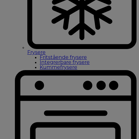
Frysere
Fritstående frysere
Integrerbare frysere
Kummefrysere